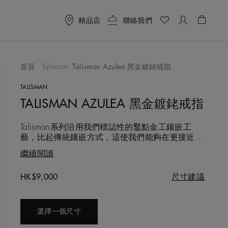
精品店
聯絡我們
購物袋 
首頁
Talisman
Talisman Azulea 黑金鍍銠戒指
喜愛清單
TALISMAN
TALISMAN AZULEA 黑金鍍銠戒指
Talisman系列沿用我們標誌性的鑿點金工鑲嵌工
藝，比起傳統鑲嵌方式，這使我們能夠在更接近表
面的位置鑲嵌鑽石原石，讓鑽石的光芒互動更顯豐
繼續閱讀
富。18K鍍銠黑金的大膽獨特質感與精心打磨的單
鑽相映成趣。這款鑽石戒指的設計簡約又獨特。重
Original price
HK$9,000
尺寸建議
約0.03克拉的圓形明亮式單鑽以半包鑲方式鑲嵌於
寬2公釐的戒指上。我們使用手工錘打，以重現天
然鑽石來源
選擇一個尺寸