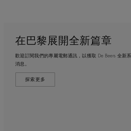
在巴黎展開全新篇章
守護永恒
顧客服務
De Beers 的世界
歡迎訂閱我們的專屬電郵通訊，以獲取 De Beers 
De Beers 在全球珠寶領域獨樹一幟，因為我們是唯
無論您是透過線上購物或造訪實體精品店，我們始終致
De Beers 成立於倫敦，靈感來自非洲的自然，是奢
消息。
寶品牌。
驗。預約於店內或線上進行鑑賞，透過私人諮詢獲取來
藝將鑽石轉化為永恆和標誌性的設計。
探索更多
探索更多
瞭解更多
探索更多