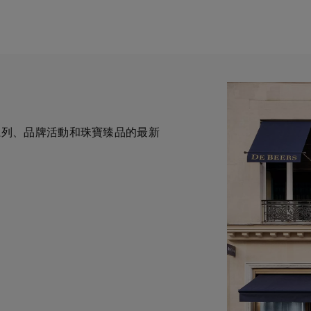
全新系列、品牌活動和珠寶臻品的最新
一與鑽石原產地有直接連結的奢華珠
力於為您提供個人化的購物體
華鑽石珠寶的巔峰。我們的創意和工
自於專家的協助與指導。