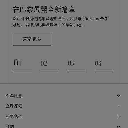
在巴黎展開全新篇章
守護永恒
顧客服務
De Beers 的世界
歡迎訂閱我們的專屬電郵通訊，以獲取 De Beers 全新
De Beers 在全球珠寶領域獨樹一幟，因為我們是唯一
無論您是透過線上購物或造訪實體精品店，我們始終致
De Beers 成立於倫敦，靈感來自非洲的自然，是奢華
系列、品牌活動和珠寶臻品的最新消息。
與鑽石原產地有直接連結的奢華珠寶品牌。
力於為您提供個人化的購物體驗。預約於店內或線上進
鑽石珠寶的巔峰。我們的創意和工藝將鑽石轉化為永恆
行鑑賞，透過私人諮詢獲取來自於專家的協助與指導。
和標誌性的設計。
探索更多
探索更多
瞭解更多
探索更多
01
02
03
04
Go to slide 1
Go to slide 2
Go to slide 3
Go to slide
企業訊息
立即探索
聯繫我們
訂閱