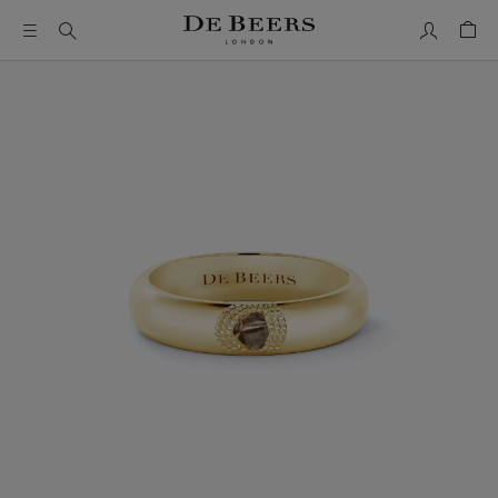
我的帳號
購物
這是一個帶有一張大圖像和下面的縮圖軌道的輪播。使用 Ta