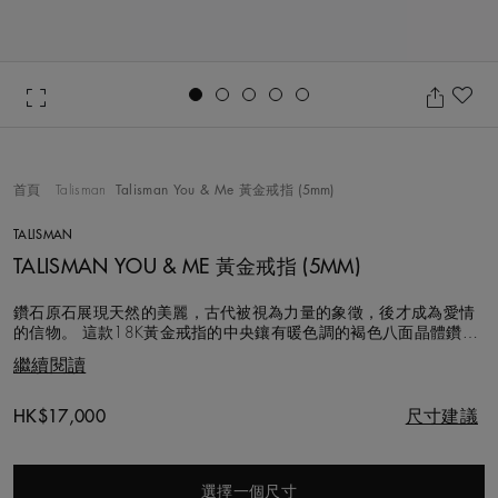
Go to slide 1
Go to slide 2
Go to slide 3
Go to slide 4
Go to slide 5
加
首頁
Talisman
Talisman You & Me 黃金戒指 (5mm)
TALISMAN
TALISMAN YOU & ME 黃金戒指 (5MM)
鑽石原石展現天然的美麗，古代被視為力量的象徵，後才成為愛情
的信物。 這款18K黃金戒指的中央鑲有暖色調的褐色八面晶體鑽石
原石，重約0.18克拉，鑲嵌於鑿點金工光環之中。天然的觸感使拋
繼續閱讀
光戒指更添質感。 Talisman系列選用的每顆天然鑽石都以遵循道德
章程的方式採購，並由我們的專家團隊精心挑選，悉心手工鑲嵌。
此款
Original price
HK$17,000
尺寸建議
選擇一個尺寸