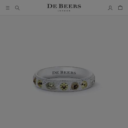
我的帳號
購物
這是一個帶有一張大圖像和下面的縮圖軌道的輪播。使用 Ta