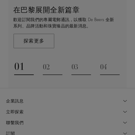
在巴黎展開全新篇章
守護永恒
顧客服務
De Beers 的世界
歡迎訂閱我們的專屬電郵通訊，以獲取 De Beers 全新
De Beers 在全球珠寶領域獨樹一幟，因為我們是唯一
無論您是透過線上購物或造訪實體精品店，我們始終致
De Beers 成立於倫敦，靈感來自非洲的自然，是奢華
系列、品牌活動和珠寶臻品的最新消息。
與鑽石原產地有直接連結的奢華珠寶品牌。
力於為您提供個人化的購物體驗。預約於店內或線上進
鑽石珠寶的巔峰。我們的創意和工藝將鑽石轉化為永恆
行鑑賞，透過私人諮詢獲取來自於專家的協助與指導。
和標誌性的設計。
探索更多
探索更多
瞭解更多
探索更多
01
02
03
04
Go to slide 1
Go to slide 2
Go to slide 3
Go to slide
企業訊息
立即探索
聯繫我們
訂閱