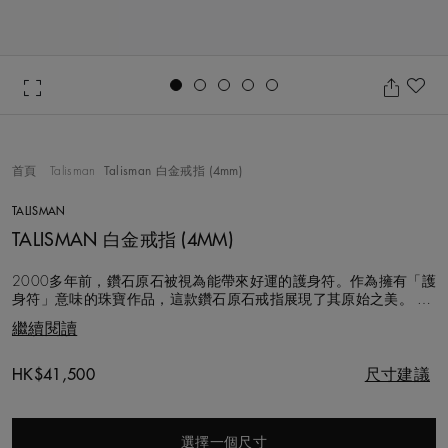
Go to slide 1
Go to slide 2
Go to slide 3
Go to slide 4
Go to slide 5
加
首頁
Talisman
Talisman 白金戒指 (4mm)
TALISMAN
TALISMAN 白金戒指 (4MM)
2000多年前，鑽石原石被視為能帶來好運的護身符。作為擁有「護
身符」意味的珠寶作品，這款鑽石原石戒指展現了其原始之美。 這
款寬4公釐的18K白金戒指鑲有褐色鑽石原石，與圓形明亮式鑽石和
繼續閱讀
褐色玫瑰式切割鑽石交錯並列，鑽石總重約0.48克拉。鑽石原石和
拋光鑽石的完美結合是De Beers的標誌性設計，使萬物均取陰陽平
衡。
Original price
HK$41,500
尺寸建議
選擇一個尺寸