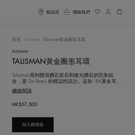
精品店
聯絡我們
購物袋 
首頁
Talisman
Talisman黃金圈形耳環
喜愛清單
TALISMAN
TALISMAN黃金圈形耳環
Talisman系列體現鑽石原石和拋光鑽石的完美結
合，是 De Beers 的標誌性設計。這款18K黃金耳環
寬1.15公釐，完美呈現不同鑽石結合的自然之美。
繼續閱讀
圓形明亮式鑽石和玫瑰式切割鑽石，與白鑽、鑽石
原石和彩色鑽石交錯，並採用我們標誌性的鑿點金
Original price
HK$57,500
工鑲嵌工藝精心鑲嵌。這種手工錘打工藝，使得鑽
石總重約1.32克拉的設計紋理鮮明，
加入購物袋