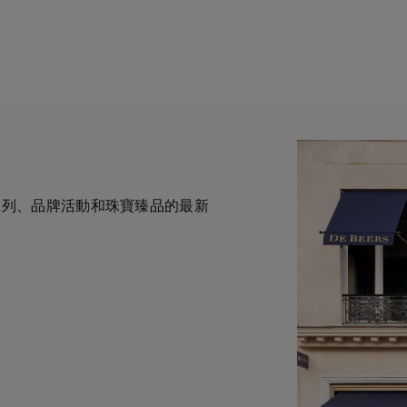
全新系列、品牌活動和珠寶臻品的最新
一與鑽石原產地有直接連結的奢華珠
力於為您提供個人化的購物體
華鑽石珠寶的巔峰。我們的創意和工
自於專家的協助與指導。