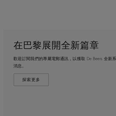
在巴黎展開全新篇章
守護永恒
顧客服務
De Beers 的世界
歡迎訂閱我們的專屬電郵通訊，以獲取 De Beers 
De Beers 在全球珠寶領域獨樹一幟，因為我們是唯
無論您是透過線上購物或造訪實體精品店，我們始終致
De Beers 成立於倫敦，靈感來自非洲的自然，是奢
消息。
寶品牌。
驗。預約於店內或線上進行鑑賞，透過私人諮詢獲取來
藝將鑽石轉化為永恆和標誌性的設計。
探索更多
探索更多
瞭解更多
探索更多