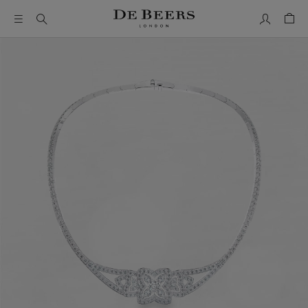
我的帳號
購物
這是一個帶有一張大圖像和下面的縮圖軌道的輪播。使用 Ta