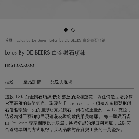
Go to slide 1
Go to slide 2
首頁
Lotus By De Beers
Lotus by DE BEERS 白金鑽石項鍊
Lotus By DE BEERS 白金鑽石項鍊
HK$1,025,000
描述
產品詳情
配送與退貨
這款 18K 白金鑽石項鍊 恍如盛放的燦爛蓮花，為任何造型增添雋
永而高雅的時尚氣息。璀璨的 Enchanted Lotus 項鍊以多顆梨形鑽
石優雅環繞中央的圓形明亮式鑽石，鑽石總重量約 14.13 克拉，
透過精湛工藝細緻呈現蓮花花瓣綻放的柔美輪廓。 每一顆鑽石皆
由 De Beers 專家團隊親手嚴選，具備卓越的淨度與亮度，並以符
合道德準則的方式取得，展現品牌對品質與工藝的一貫堅持。