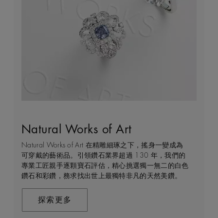
Natural Works of Art
鑽石珠寶創作的藝術
建設永恒
客戶服務
Natural Works of Art 在精雕細琢之下，搖身一變成為
De Beers 作為鑽石珠寶藝術的領導者，在鑽石之旅的
我們每天都能親眼目感受天然美鑽何等珍貴，對佩戴者
不論您身處家中或到訪我們其中一間商店，我們都渴望
可穿戴的藝術品。引領鑽石業界超過 130 年，我們的
每個階段 —— 從鑽石原石的開採到打造成世代相傳的
和製作過程中的所有人而言，鑽石都是大自然的瑰寶。
能為您提供度身訂造的購物體驗。預約親臨精品店或線
專業工匠親手逐顆寶石評估，精心挑選獨一無二的白色
瑰寶 —— 均擁有舉足輕重的獨特地位。 我們探索並揭
因此我們致力確保每顆鑽石都能對開採地當地的人民和
上購物體驗，即可透過私人諮詢得到專家協助和指導。
鑽石和彩鑽，務求找出世上最獨特非凡的天然美鑽。
示大自然的珍稀寶藏所潛藏的醉人魅力，精心創造出工
環境帶來長久的正面影響。我們將此承諾稱為「建設永
藝非凡的珠寶，以紀念生命中最動人心弦的特別時刻。
恒」，亦是我們所做一切的核心。
聯絡我們
在這趟追尋極致瑰寶的旅程，對完美的追求與卓越的專
探索更多
業技巧缺一不可。全靠多年累積而來的豐富專業知識和
探索更多
經驗，才能巧製出跨越世代的藝術珍寶。