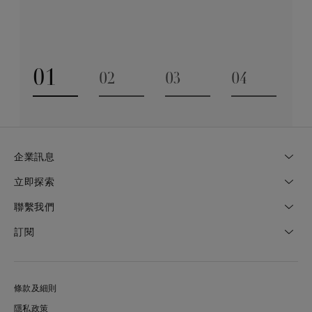
探索更多
01
02
03
04
Go to slide 1
Go to slide 2
Go to slide 3
Go to slide
企業訊息
立即探索
聯繫我們
訂閱
條款及細則
隱私政策