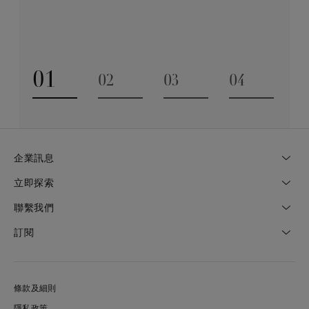
經驗，才能巧製出跨越世代的藝術珍寶。
探索更多
01
02
03
04
Go to slide 1
Go to slide 2
Go to slide 3
Go to slide
企業訊息
立即探索
聯繫我們
訂閱
條款及細則
隱私政策