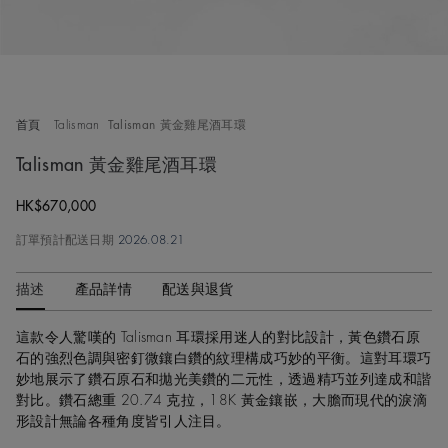
首頁
Talisman
Talisman 黃金雞尾酒耳環
Talisman 黃金雞尾酒耳環
Original price
HK$670,000
訂單預計配送日期
2026.08.21
描述
產品詳情
配送與退貨
這款令人驚嘆的 Talisman 耳環採用迷人的對比設計，黃色鑽石原
石的強烈色調與密釘微鑲白鑽的紋理構成巧妙的平衡。這對耳環巧
妙地展示了鑽石原石和拋光美鑽的二元性，透過精巧並列達成和諧
對比。鑽石總重 20.74 克拉，18K 黃金鑲嵌，大膽而現代的淚滴
形設計無論各種角度皆引人注目。