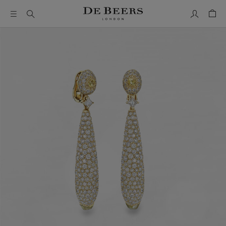
我的帳號
購物
這是一個帶有一張大圖像和下面的縮圖軌道的輪播。使用 Ta