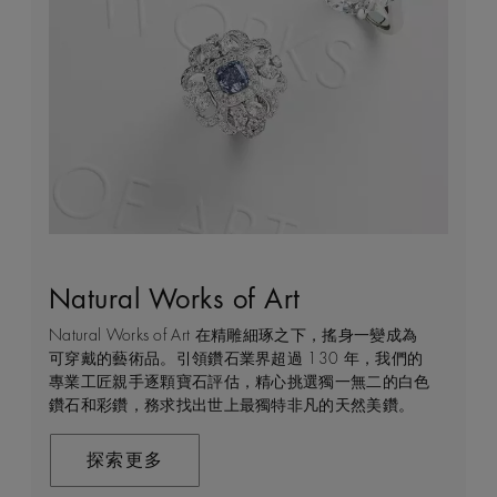
Natural Works of Art
鑽石珠寶創作的藝術
建設永恒
客戶服務
Natural Works of Art 在精雕細琢之下，搖身一變成為
De Beers 作為鑽石珠寶藝術的領導者，在鑽石之旅的
我們每天都能親眼目感受天然美鑽何等珍貴，對佩戴者
不論您身處家中或到訪我們其中一間商店，我們都渴望
可穿戴的藝術品。引領鑽石業界超過 130 年，我們的
每個階段 —— 從鑽石原石的開採到打造成世代相傳的
和製作過程中的所有人而言，鑽石都是大自然的瑰寶。
能為您提供度身訂造的購物體驗。預約親臨精品店或線
專業工匠親手逐顆寶石評估，精心挑選獨一無二的白色
瑰寶 —— 均擁有舉足輕重的獨特地位。 我們探索並揭
因此我們致力確保每顆鑽石都能對開採地當地的人民和
上購物體驗，即可透過私人諮詢得到專家協助和指導。
鑽石和彩鑽，務求找出世上最獨特非凡的天然美鑽。
示大自然的珍稀寶藏所潛藏的醉人魅力，精心創造出工
環境帶來長久的正面影響。我們將此承諾稱為「建設永
藝非凡的珠寶，以紀念生命中最動人心弦的特別時刻。
恒」，亦是我們所做一切的核心。
聯絡我們
在這趟追尋極致瑰寶的旅程，對完美的追求與卓越的專
探索更多
業技巧缺一不可。全靠多年累積而來的豐富專業知識和
探索更多