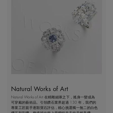
Natural Works of Art
鑽石珠寶創作的藝術
建設永恒
客戶服務
Natural Works of Art 在精雕細琢之下，搖身一變成為
De Beers 作為鑽石珠寶藝術的領導者，在鑽石之旅的
我們每天都能親眼目感受天然美鑽何等珍貴，對佩戴者
不論您身處家中或到訪我們其中一間商店，我們都渴望
可穿戴的藝術品。引領鑽石業界超過 130 年，我們的
每個階段 —— 從鑽石原石的開採到打造成世代相傳的
和製作過程中的所有人而言，鑽石都是大自然的瑰寶。
能為您提供度身訂造的購物體驗。預約親臨精品店或線
專業工匠親手逐顆寶石評估，精心挑選獨一無二的白色
瑰寶 —— 均擁有舉足輕重的獨特地位。 我們探索並揭
因此我們致力確保每顆鑽石都能對開採地當地的人民和
上購物體驗，即可透過私人諮詢得到專家協助和指導。