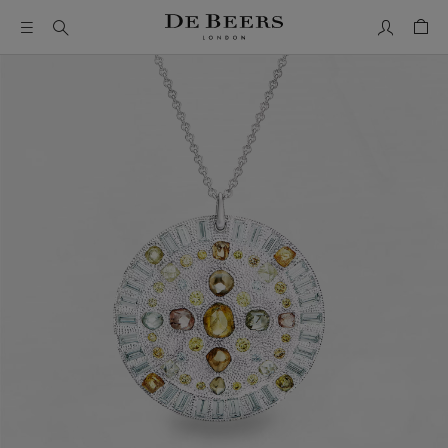
我的帳號
購物
這是一個帶有一張大圖像和下面的縮圖軌道的輪播。使用 Ta