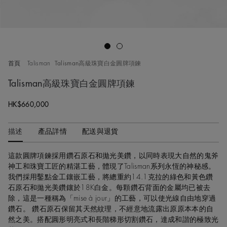
Go to slide 1
Go to slide 2
首頁
Talisman
Talisman高級珠寶白金圓牌項鍊
Talisman高級珠寶白金圓牌項鍊
HK$660,000
描述
產品詳情
配送與退貨
這款圓牌項鍊採用鑽石原石和拋光美鑽，以同時表現大自然的鬼斧
神工和珠寶工匠的精湛工藝，體現了Talisman系列永恆的神秘感。
我們採用鑿點金工鑲嵌工藝，將總重約14.1克拉的綠色和黃色鑽
石原石和拋光美鑽鑲於18K白金。每顆鑽石背面的金屬均已被去
除，這是一種稱為「mise à jour」的工藝，可以使光線自由地穿過
鑽石。 鑽石原石保留其天然紋理，不經意地流露出原原本本的自
然之美。搭配圓形明亮式和長階梯形切割鑽石，達成和諧的極致光