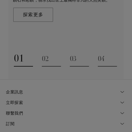
鑽石和彩鑽，務求找出世上最獨特非凡的天然美鑽。
示大自然的珍稀寶藏所潛藏的醉人魅力，精心創造出工
環境帶來長久的正面影響。我們將此承諾稱為「建設永
藝非凡的珠寶，以紀念生命中最動人心弦的特別時刻。
恒」，亦是我們所做一切的核心。
聯絡我們
在這趟追尋極致瑰寶的旅程，對完美的追求與卓越的專
探索更多
業技巧缺一不可。全靠多年累積而來的豐富專業知識和
探索更多
經驗，才能巧製出跨越世代的藝術珍寶。
探索更多
01
02
03
04
Go to slide 1
Go to slide 2
Go to slide 3
Go to slide
企業訊息
立即探索
聯繫我們
訂閱