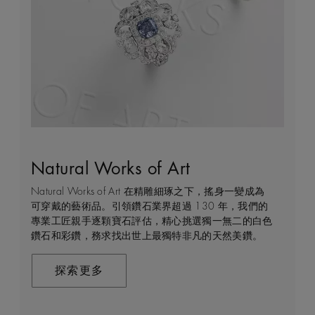
Natural Works of Art
鑽石珠寶創作的藝術
建設永恒
客戶服務
Natural Works of Art 在精雕細琢之下，搖身一變成為
De Beers 作為鑽石珠寶藝術的領導者，在鑽石之旅的
我們每天都能親眼目感受天然美鑽何等珍貴，對佩戴者
不論您身處家中或到訪我們其中一間商店，我們都渴望
可穿戴的藝術品。引領鑽石業界超過 130 年，我們的
每個階段 —— 從鑽石原石的開採到打造成世代相傳的
和製作過程中的所有人而言，鑽石都是大自然的瑰寶。
能為您提供度身訂造的購物體驗。預約親臨精品店或線
專業工匠親手逐顆寶石評估，精心挑選獨一無二的白色
瑰寶 —— 均擁有舉足輕重的獨特地位。 我們探索並揭
因此我們致力確保每顆鑽石都能對開採地當地的人民和
上購物體驗，即可透過私人諮詢得到專家協助和指導。
鑽石和彩鑽，務求找出世上最獨特非凡的天然美鑽。
示大自然的珍稀寶藏所潛藏的醉人魅力，精心創造出工
環境帶來長久的正面影響。我們將此承諾稱為「建設永
藝非凡的珠寶，以紀念生命中最動人心弦的特別時刻。
恒」，亦是我們所做一切的核心。
聯絡我們
在這趟追尋極致瑰寶的旅程，對完美的追求與卓越的專
探索更多
業技巧缺一不可。全靠多年累積而來的豐富專業知識和
探索更多
經驗，才能巧製出跨越世代的藝術珍寶。