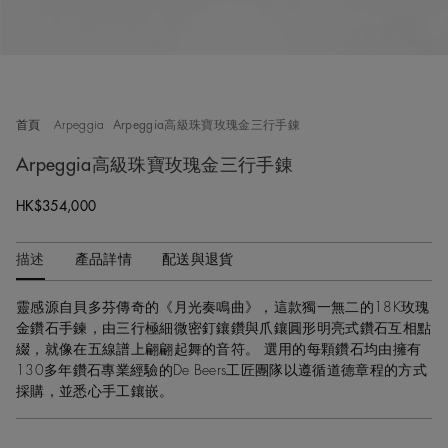
首頁
Arpeggia
Arpeggia高級珠寶玫瑰金三行手錬
Arpeggia高級珠寶玫瑰金三行手錬
Original price
HK$354,000
描述
產品詳情
配送與退貨
靈感源自貝多芬傳奇的《月光奏鳴曲》，這款獨一無二的18K玫瑰
金鑽石手鍊，由三行極細微密釘鑲鑽與爪鑲圓形明亮式鑽石互相點
綴，就像在五線譜上翩翩起舞的音符。 選用的每顆鑽石均由擁有
130多年鑽石專業經驗的De Beers工匠團隊以遵循道德章程的方式
採購，並悉心手工鑲嵌。