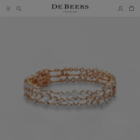
我的帳號
購物
這是一個帶有一張大圖像和下面的縮圖軌道的輪播。使用 Ta