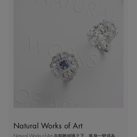
Natural Works of Art
鑽石珠寶創作的藝術
建設永恒
客戶服務
Natural Works of Art 在精雕細琢之下，搖身一變成為
De Beers 作為鑽石珠寶藝術的領導者，在鑽石之旅的
我們每天都能親眼目感受天然美鑽何等珍貴，對佩戴者
不論您身處家中或到訪我們其中一間商店，我們都渴望