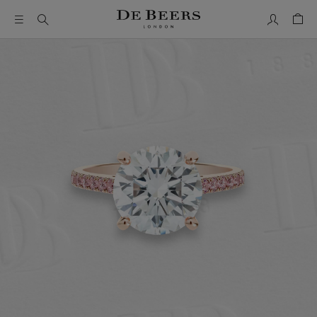
我的帳號
購物
這是一個帶有一張大圖像和下面的縮圖軌道的輪播。使用 Ta