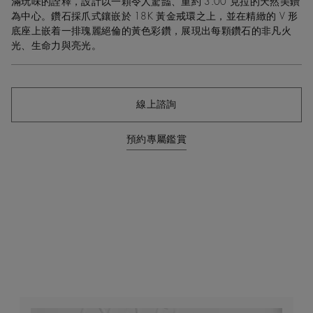
滿玩味的詮釋，設計以一顆令人驚豔、重約 3.00 克拉的天然美鑽
為中心。鑽石採爪式鑲嵌於 18K 黃金戒環之上，並在精緻的 V 形
底座上嵌着一排瑰麗絕倫的黃色彩鑽，展現出每顆鑽石的非凡火
光、生命力與亮光。
線上諮詢
預約專屬鑑賞