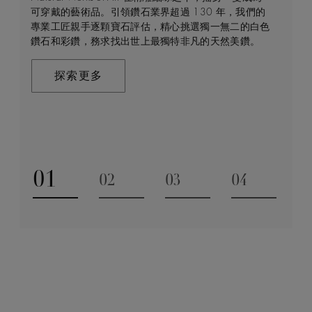
可穿戴的藝術品。引領鑽石業界超過 130 年，我們的
每個階段 —— 從鑽石原石的開採到打造成世代相傳的
和製作過程中的所有人而言，鑽石都是大自然的瑰寶。
能為您提供度身訂造的購物體驗。預約親臨精品店或線
專業工匠親手逐顆寶石評估，精心挑選獨一無二的白色
瑰寶 —— 均擁有舉足輕重的獨特地位。 我們探索並揭
因此我們致力確保每顆鑽石都能對開採地當地的人民和
上購物體驗，即可透過私人諮詢得到專家協助和指導。
鑽石和彩鑽，務求找出世上最獨特非凡的天然美鑽。
示大自然的珍稀寶藏所潛藏的醉人魅力，精心創造出工
環境帶來長久的正面影響。我們將此承諾稱為「建設永
藝非凡的珠寶，以紀念生命中最動人心弦的特別時刻。
恒」，亦是我們所做一切的核心。
聯絡我們
在這趟追尋極致瑰寶的旅程，對完美的追求與卓越的專
探索更多
業技巧缺一不可。全靠多年累積而來的豐富專業知識和
探索更多
經驗，才能巧製出跨越世代的藝術珍寶。
探索更多
01
02
03
04
Go to slide 1
Go to slide 2
Go to slide 3
Go to slide