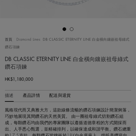
Go to slide 1
Go to slide 2
首頁
Diamond Lines
DB CLASSIC ETERNITY LINE 白金橫向鑲嵌祖母綠式
鑽石項鍊
DB CLASSIC ETERNITY LINE 白金橫向鑲嵌祖母綠式
鑽石項鍊
Original price
HK$1,180,000
描述
產品詳情
配送與退貨
風格現代而又典雅大方，這款線條流暢的鑽石項鍊設計簡潔俐落，
巧妙地展現其間鑽石的天然美質。 由一圈祖母綠式切割鑽石組
成，每顆鑽石均由我們的專家團隊以遵循道德章程的方式開採而
出、人手悉心甄選，並精確排列，以確保達成和諧平衡。鑽石總重
約17.5克拉。每顆鑽石皆鑲嵌於18K白金底座上，烘托美鑽迎向