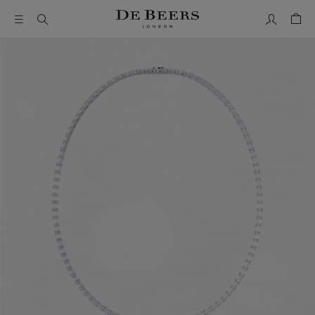
我的帳號
購物
這是一個帶有一張大圖像和下面的縮圖軌道的輪播。使用 Ta