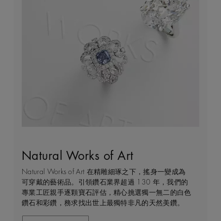
Natural Works of Art
鑽石珠寶創作的藝術
建設永恒
客戶服務
Natural Works of Art 在精雕細琢之下，搖身一變成為
De Beers 作為鑽石珠寶藝術的領導者，在鑽石之旅的
我們每天都能親眼目感受天然美鑽何等珍貴，對佩戴者
不論您身處家中或到訪我們其中一間商店，我們都渴望
可穿戴的藝術品。引領鑽石業界超過 130 年，我們的
每個階段 —— 從鑽石原石的開採到打造成世代相傳的
和製作過程中的所有人而言，鑽石都是大自然的瑰寶。
能為您提供度身訂造的購物體驗。預約親臨精品店或線
專業工匠親手逐顆寶石評估，精心挑選獨一無二的白色
瑰寶 —— 均擁有舉足輕重的獨特地位。 我們探索並揭
因此我們致力確保每顆鑽石都能對開採地當地的人民和
上購物體驗，即可透過私人諮詢得到專家協助和指導。
鑽石和彩鑽，務求找出世上最獨特非凡的天然美鑽。
示大自然的珍稀寶藏所潛藏的醉人魅力，精心創造出工
環境帶來長久的正面影響。我們將此承諾稱為「建設永
藝非凡的珠寶，以紀念生命中最動人心弦的特別時刻。
恒」，亦是我們所做一切的核心。
聯絡我們