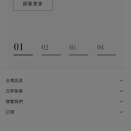
在這趟追尋極致瑰寶的旅程，對完美的追求與卓越的專
探索更多
業技巧缺一不可。全靠多年累積而來的豐富專業知識和
探索更多
經驗，才能巧製出跨越世代的藝術珍寶。
探索更多
01
02
03
04
Go to slide 1
Go to slide 2
Go to slide 3
Go to slide
企業訊息
立即探索
聯繫我們
訂閱