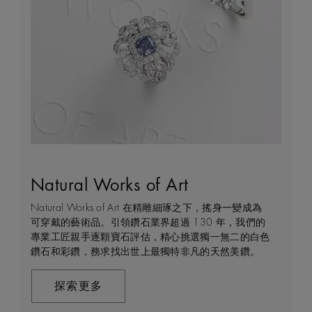
Natural Works of Art
鑽石珠寶創作的藝術
建設永恒
客戶服務
Natural Works of Art 在精雕細琢之下，搖身一變成為
De Beers 作為鑽石珠寶藝術的領導者，在鑽石之旅的
我們每天都能親眼目感受天然美鑽何等珍貴，對佩戴者
不論您身處家中或到訪我們其中一間商店，我們都渴望
可穿戴的藝術品。引領鑽石業界超過 130 年，我們的
每個階段 —— 從鑽石原石的開採到打造成世代相傳的
和製作過程中的所有人而言，鑽石都是大自然的瑰寶。
能為您提供度身訂造的購物體驗。預約親臨精品店或線
專業工匠親手逐顆寶石評估，精心挑選獨一無二的白色
瑰寶 —— 均擁有舉足輕重的獨特地位。 我們探索並揭
因此我們致力確保每顆鑽石都能對開採地當地的人民和
上購物體驗，即可透過私人諮詢得到專家協助和指導。
鑽石和彩鑽，務求找出世上最獨特非凡的天然美鑽。
示大自然的珍稀寶藏所潛藏的醉人魅力，精心創造出工
環境帶來長久的正面影響。我們將此承諾稱為「建設永
藝非凡的珠寶，以紀念生命中最動人心弦的特別時刻。
恒」，亦是我們所做一切的核心。
聯絡我們
在這趟追尋極致瑰寶的旅程，對完美的追求與卓越的專
探索更多
業技巧缺一不可。全靠多年累積而來的豐富專業知識和
探索更多
經驗，才能巧製出跨越世代的藝術珍寶。