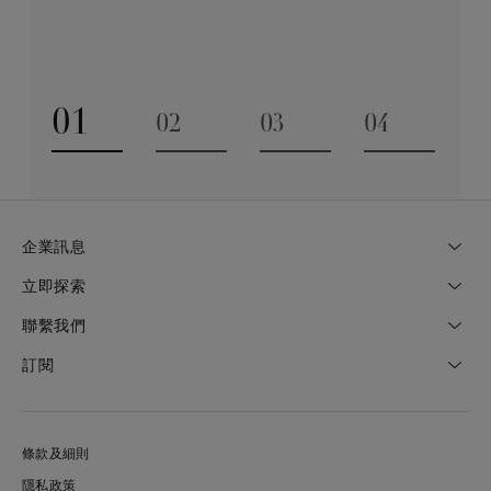
探索更多
01
02
03
04
Go to slide 1
Go to slide 2
Go to slide 3
Go to slide
企業訊息
立即探索
聯繫我們
訂閱
條款及細則
隱私政策