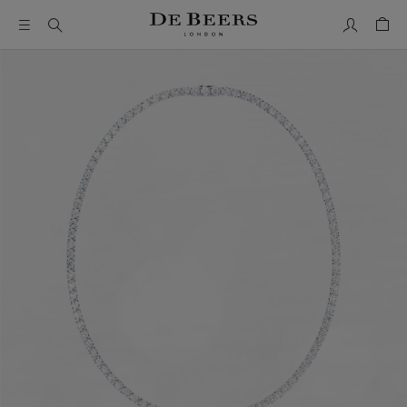
我的帳號
購物
這是一個帶有一張大圖像和下面的縮圖軌道的輪播。使用 Ta