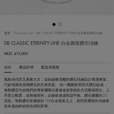
Go to slide 1
Go to slide 2
首頁
Diamond Lines
DB CLASSIC ETERNITY LINE 白金圓形鑽石項鍊
DB CLASSIC ETERNITY LINE 白金圓形鑽石項鍊
HK$1,415,000
描述
產品詳情
配送與退貨
風格現代而又典雅大方，這款線條流暢的鑽石項鍊設計簡潔俐落，
巧妙地展現其間鑽石的天然美質。 由一圈圓形明亮式鑽石組成，
每顆鑽石均由我們的專家團隊以遵循道德章程的方式開採而出、人
手悉心甄選，並精確排列，以確保達成和諧平衡。鑽石總重約23
克拉。每顆鑽石皆鑲嵌於18K白金底座之上，烘托美鑽迎向光線使
其本真純粹的亮光得到昇華。