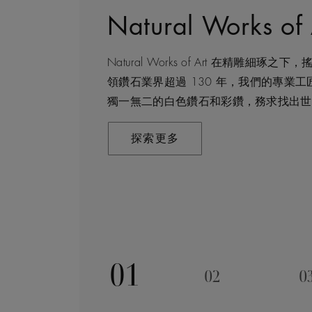
Natural Works of 
鑽石珠寶創作的藝
建設永恒
客戶服務
Natural Works of Art 在精雕
De Beers 作為鑽石珠寶藝術的領導者
我們每天都能親眼目感受天然美鑽何等珍
不論您身處家中或到訪我們其中一間商店
領鑽石業界超過 130 年，我們的專業
石原石的開採到打造成世代相傳的瑰寶 
有人而言，鑽石都是大自然的瑰寶。因此
造的購物體驗。預約親臨精品店或線上購
獨一無二的白色鑽石和彩鑽，務求找出世
位。 我們探索並揭示大自然的珍稀寶藏
採地當地的人民和環境帶來長久的正面影
專家協助和指導。
藝非凡的珠寶，以紀念生命中最動人心弦
恒」，亦是我們所做一切的核心。
探索更多
聯絡我們
寶的旅程，對完美的追求與卓越的專業技
探索更多
的豐富專業知識和經驗，才能巧製出跨越
探索更多
01
02
0