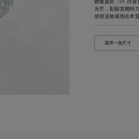
鑽覆蓋於 18K 
光芒，彰顯其獨特
使得這枚戒指在本
選擇一個尺寸