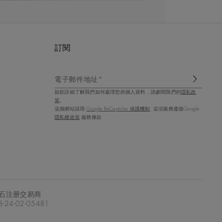
訂閱
電子郵件地址*
如欲詳細了解我們如何處理您的個人資料，請參閱我們的
隱私政
策
。
這個網站採用
Google ReCaptcha 保護機制
, 這項服務遵循Google
隱私權政策
服務條款
石注册交易商
-24-02-05481