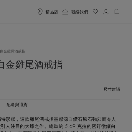
精品店
聯絡我們
購物袋 
an 白金雞尾酒戒指
an 白金雞尾酒戒指
尺寸建議
配送與退貨
獨特形狀，這款雞尾酒戒指靈感源自鑽石原石強烈而令人
引人注目的大膽之作。總重約 5.69 克拉的密釘微鑲白