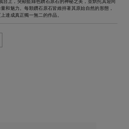
白金戒台上，突顯藍綠色鑽石原石的神秘之美，並烘托其迎向
力量和魅力。每顆鑽石原石皆維持著其原始自然的形態，
質上達成真正獨一無二的作品。