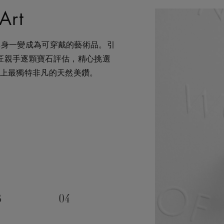
Art
術
細琢之下，搖身一變成為可穿戴的藝術品。引
，在鑽石之旅的每個階段 —— 從鑽
貴，對佩戴者和製作過程中的所
，我們都渴望能為您提供度身訂
工匠親手逐顆寶石評估，精心挑選
—— 均擁有舉足輕重的獨特地
我們致力確保每顆鑽石都能對開
物體驗，即可透過私人諮詢得到
上最獨特非凡的天然美鑽。
所潛藏的醉人魅力，精心創造出工
響。我們將此承諾稱為「建設永
的特別時刻。在這趟追尋極致瑰
巧缺一不可。全靠多年累積而來
世代的藝術珍寶。
3
04