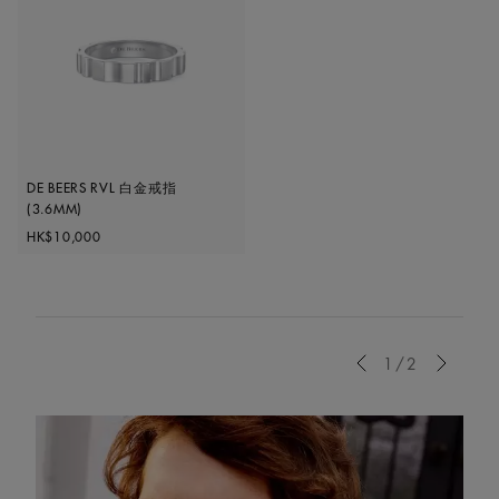
DE BEERS RVL 白金戒指
(3.6MM)
Original price
HK$10,000
Previous
1/2
Next