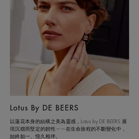
Lotus By DE BEERS
Talisman
以蓮花本身的結構之美為靈感，Lotus by DE BEERS 展
Talisman 系列巧妙融合鑽石原石與拋光鑽石的獨特感
現沉穩而堅定的韌性——在生命旅程的不斷變化中，
官互動，體現了大地令人著迷的力量，成為代表守護
始終如一、恆久相伴。
和雙重能量的現代象徵。